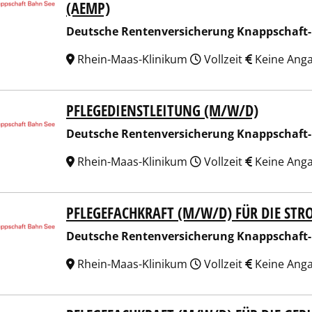
(AEMP)
Deutsche Rentenversicherung Knappschaft
Rhein-Maas-Klinikum
Vollzeit
Keine Ang
PFLEGEDIENSTLEITUNG (M/W/D)
sche Rentenversicherung Knappschaft-Bahn-See
Deutsche Rentenversicherung Knappschaft
Rhein-Maas-Klinikum
Vollzeit
Keine Ang
PFLEGEFACHKRAFT (M/W/D) FÜR DIE STR
sche Rentenversicherung Knappschaft-Bahn-See
Deutsche Rentenversicherung Knappschaft
Rhein-Maas-Klinikum
Vollzeit
Keine Ang