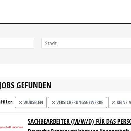
ZIALSTELLENMARKT.DE
 JOBS GEFUNDEN
filter:
WÜRSELEN
VERSICHERUNGSGEWERBE
KEINE 
SACHBEARBEITER (M/W/D) FÜR DAS PE
sche Rentenversicherung Knappschaft-Bahn-See