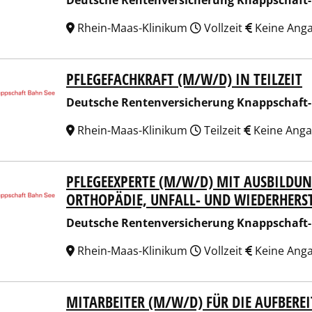
Deutsche Rentenversicherung Knappschaft
Rhein-Maas-Klinikum
Vollzeit
Keine Ang
PFLEGEFACHKRAFT (M/W/D) IN TEILZEIT
sche Rentenversicherung Knappschaft-Bahn-See
Deutsche Rentenversicherung Knappschaft
Rhein-Maas-Klinikum
Teilzeit
Keine Ang
PFLEGEEXPERTE (M/W/D) MIT AUSBILDU
sche Rentenversicherung Knappschaft-Bahn-See
ORTHOPÄDIE, UNFALL- UND WIEDERHERS
Deutsche Rentenversicherung Knappschaft
Rhein-Maas-Klinikum
Vollzeit
Keine Ang
MITARBEITER (M/W/D) FÜR DIE AUFBERE
sche Rentenversicherung Knappschaft-Bahn-See