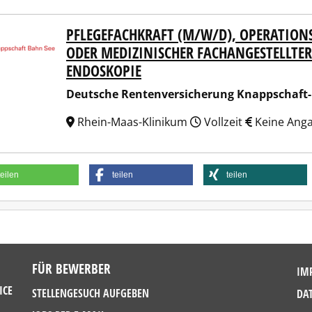
PFLEGEFACHKRAFT (M/W/D), OPERATION
sche Rentenversicherung Knappschaft-Bahn-See
ODER MEDIZINISCHER FACHANGESTELLTER
ENDOSKOPIE
Deutsche Rentenversicherung Knappschaft
Rhein-Maas-Klinikum
Vollzeit
Keine Ang
teilen
teilen
teilen
FÜR BEWERBER
IM
ICE
STELLENGESUCH AUFGEBEN
DA