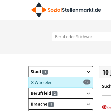
SO
10
Stadt
1
Würselen
10
Such
Berufsfeld
2
Deut
Branche
1