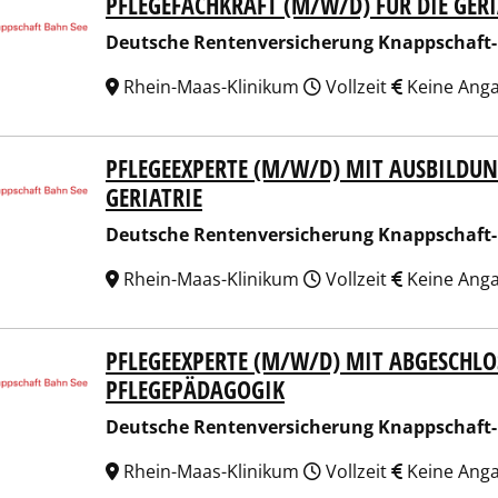
PFLEGEFACHKRAFT (M/W/D) FÜR DIE GERI
sche Rentenversicherung Knappschaft-Bahn-See
Deutsche Rentenversicherung Knappschaft
Rhein-Maas-Klinikum
Vollzeit
Keine Ang
PFLEGEEXPERTE (M/W/D) MIT AUSBILDU
sche Rentenversicherung Knappschaft-Bahn-See
GERIATRIE
Deutsche Rentenversicherung Knappschaft
Rhein-Maas-Klinikum
Vollzeit
Keine Ang
PFLEGEEXPERTE (M/W/D) MIT ABGESCHL
sche Rentenversicherung Knappschaft-Bahn-See
PFLEGEPÄDAGOGIK
Deutsche Rentenversicherung Knappschaft
Rhein-Maas-Klinikum
Vollzeit
Keine Ang