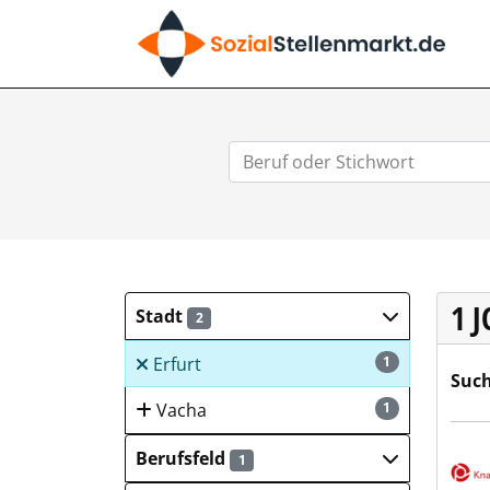
SO
1 
Stadt
2
Erfurt
1
Such
Vacha
1
Deut
Berufsfeld
1