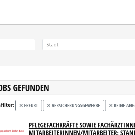
ZIALSTELLENMARKT.DE
JOBS GEFUNDEN
filter:
ERFURT
VERSICHERUNGSGEWERBE
KEINE ANG
PFLEGEFACHKRÄFTE SOWIE FACHÄRZTINNE
sche Rentenversicherung Knappschaft-Bahn-See
MITARBEITERINNEN/MITARBEITER; STA