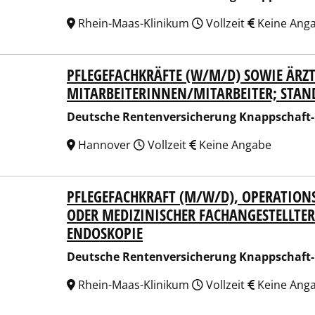
Rhein-Maas-Klinikum
Vollzeit
Keine Ang
PFLEGEFACHKRÄFTE (W/M/D) SOWIE ÄRZT
sche Rentenversicherung Knappschaft-Bahn-See
MITARBEITERINNEN/MITARBEITER; STA
Deutsche Rentenversicherung Knappschaft
Hannover
Vollzeit
Keine Angabe
PFLEGEFACHKRAFT (M/W/D), OPERATION
sche Rentenversicherung Knappschaft-Bahn-See
ODER MEDIZINISCHER FACHANGESTELLTER
ENDOSKOPIE
Deutsche Rentenversicherung Knappschaft
Rhein-Maas-Klinikum
Vollzeit
Keine Ang