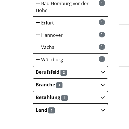
Bad Homburg vor der
1
Höhe
Erfurt
1
Itze
Hannover
1
Vacha
1
Würzburg
1
Berufsfeld
2
Deut
Branche
1
Bezahlung
1
Land
1
Deut