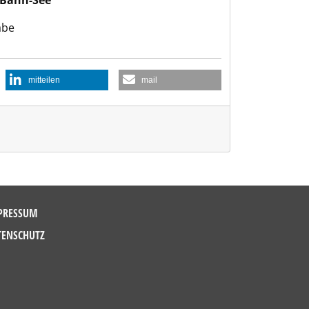
-Bahn-See
abe
mitteilen
mail
PRESSUM
TENSCHUTZ