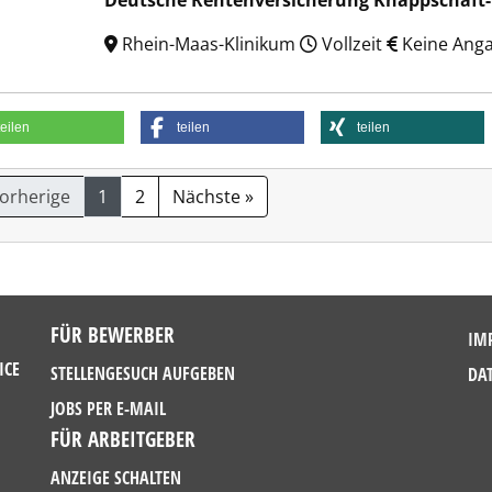
Deutsche Rentenversicherung Knappschaft
Rhein-Maas-Klinikum
Vollzeit
Keine Ang
teilen
teilen
teilen
Vorherige
1
2
Nächste »
FÜR BEWERBER
IM
ICE
STELLENGESUCH AUFGEBEN
DA
JOBS PER E-MAIL
FÜR ARBEITGEBER
ANZEIGE SCHALTEN