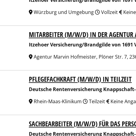
Itzehoer Versicherung/Brandgilde von 1691 
Würzburg und Umgebung
Vollzeit
Keine
MITARBEITER (M/W/D) IN DER AGENTUR
hoer Versicherung/Brandgilde von 1691 Versicherungsverein
Itzehoer Versicherung/Brandgilde von 1691 
Agentur Marvin Hofmeister, Plöner Str. 7, 
PFLEGEFACHKRAFT (M/W/D) IN TEILZEIT
sche Rentenversicherung Knappschaft-Bahn-See
Deutsche Rentenversicherung Knappschaft
Rhein-Maas-Klinikum
Teilzeit
Keine Ang
SACHBEARBEITER (M/W/D) FÜR DAS PE
sche Rentenversicherung Knappschaft-Bahn-See
Deutsche Rentenversicherung Knappschaft