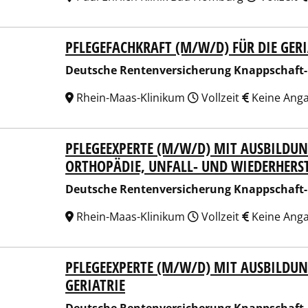
PFLEGEFACHKRAFT (M/W/D) FÜR DIE GERI
sche Rentenversicherung Knappschaft-Bahn-See
Deutsche Rentenversicherung Knappschaft
Rhein-Maas-Klinikum
Vollzeit
Keine Ang
PFLEGEEXPERTE (M/W/D) MIT AUSBILDU
sche Rentenversicherung Knappschaft-Bahn-See
ORTHOPÄDIE, UNFALL- UND WIEDERHERS
Deutsche Rentenversicherung Knappschaft
Rhein-Maas-Klinikum
Vollzeit
Keine Ang
PFLEGEEXPERTE (M/W/D) MIT AUSBILDU
sche Rentenversicherung Knappschaft-Bahn-See
GERIATRIE