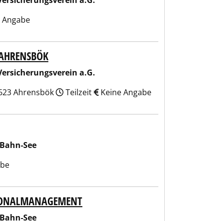
Versicherungsverein a.G.
 Angabe
 AHRENSBÖK
 a.G.
Versicherungsverein a.G.
23623 Ahrensbök
Teilzeit
Keine Angabe
-Bahn-See
abe
RSONALMANAGEMENT
-Bahn-See