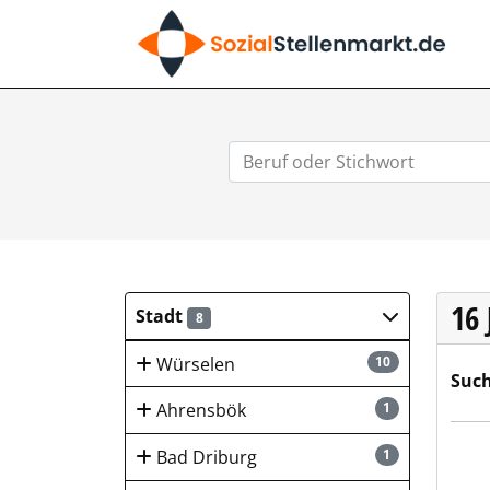
SO
16
Stadt
8
Würselen
10
Such
Ahrensbök
1
Itze
Bad Driburg
1