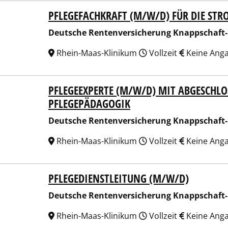
PFLEGEFACHKRAFT (M/W/D) FÜR DIE STR
sche Rentenversicherung Knappschaft-Bahn-See
Deutsche Rentenversicherung Knappschaft
Rhein-Maas-Klinikum
Vollzeit
Keine Ang
PFLEGEEXPERTE (M/W/D) MIT ABGESCHL
sche Rentenversicherung Knappschaft-Bahn-See
PFLEGEPÄDAGOGIK
Deutsche Rentenversicherung Knappschaft
Rhein-Maas-Klinikum
Vollzeit
Keine Ang
PFLEGEDIENSTLEITUNG (M/W/D)
sche Rentenversicherung Knappschaft-Bahn-See
Deutsche Rentenversicherung Knappschaft
Rhein-Maas-Klinikum
Vollzeit
Keine Ang