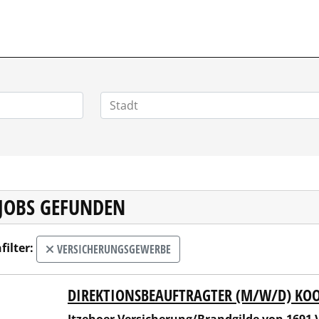
ZIALSTELLENMARKT.DE
 JOBS GEFUNDEN
filter:
VERSICHERUNGSGEWERBE
DIREKTIONSBEAUFTRAGTER (M/W/D) KO
hoer Versicherung/Brandgilde von 1691 Versicherungsverein