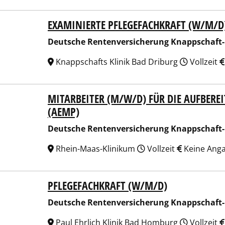
EXAMINIERTE PFLEGEFACHKRAFT (W/M/D
sche Rentenversicherung Knappschaft-Bahn-See
Deutsche Rentenversicherung Knappschaft
Knappschafts Klinik Bad Driburg
Vollzeit
MITARBEITER (M/W/D) FÜR DIE AUFBERE
sche Rentenversicherung Knappschaft-Bahn-See
(AEMP)
Deutsche Rentenversicherung Knappschaft
Rhein-Maas-Klinikum
Vollzeit
Keine Ang
PFLEGEFACHKRAFT (W/M/D)
sche Rentenversicherung Knappschaft-Bahn-See
Deutsche Rentenversicherung Knappschaft
Paul Ehrlich Klinik Bad Homburg
Vollzeit