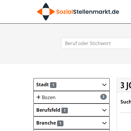
SO
3 
Stadt
1
Bozen
3
Such
Berufsfeld
1
OBER
Branche
1